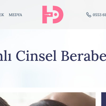
EK
MEDYA
0553 61
nlı Cinsel Berabe