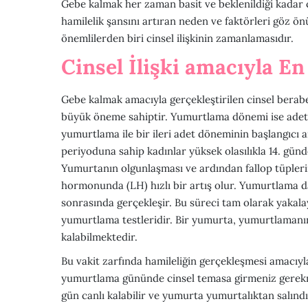
Gebe kalmak her zaman basit ve beklenildiği kadar 
hamilelik şansını artıran neden ve faktörleri göz 
önemlilerden biri cinsel ilişkinin zamanlamasıdır.
Cinsel İlişki amacıyla 
Gebe kalmak amacıyla gerçekleştirilen cinsel bera
büyük öneme sahiptir. Yumurtlama dönemi ise adet 
yumurtlama ile bir ileri adet döneminin başlangıcı ar
periyoduna sahip kadınlar yüksek olasılıkla 14. gün
Yumurtanın olgunlaşması ve ardından fallop tüpleri
hormonunda (LH) hızlı bir artış olur. Yumurtlama d
sonrasında gerçekleşir. Bu süreci tam olarak yakala
yumurtlama testleridir. Bir yumurta, yumurtlamanın
kalabilmektedir.
Bu vakit zarfında hamileliğin gerçekleşmesi amacıy
yumurtlama gününde cinsel temasa girmeniz gerekmez
gün canlı kalabilir ve yumurta yumurtalıktan salınd