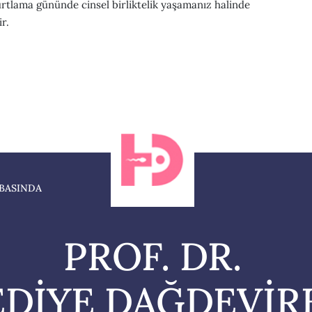
ama gününde cinsel birliktelik yaşamanız halinde
r.
BASINDA
PROF. DR.
DİYE DAĞDEVİR