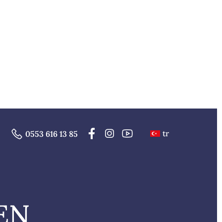
tr
0553 616 13 85
EN