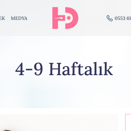
EK
MEDYA
0553 61
4-9 Haftalık