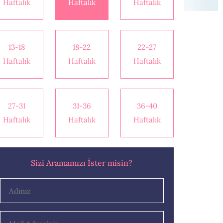
Haftalık
Haftalık
Haftalık
13-18
18-22
22-27
Haftalık
Haftalık
Haftalık
27-31
31-36
36-40
Haftalık
Haftalık
Haftalık
Sizi Aramamızı İster misin?