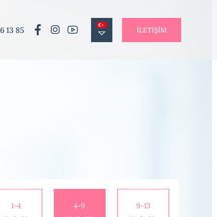
6 13 85
İLETİŞİM
1-4
4-9
9-13